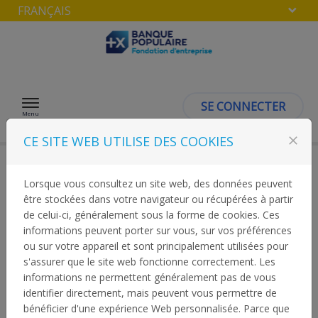
FRANÇAIS
Passer au contenu
SE CONNECTER
Menu
CE SITE WEB UTILISE DES COOKIES
close
DEVENIR LAUREAT «
Lorsque vous consultez un site web, des données peuvent
être stockées dans votre navigateur ou récupérées à partir
de celui-ci, généralement sous la forme de cookies. Ces
FONDATION BANQUE
informations peuvent porter sur vous, sur vos préférences
ou sur votre appareil et sont principalement utilisées pour
POPULAIRE »
s'assurer que le site web fonctionne correctement. Les
informations ne permettent généralement pas de vous
identifier directement, mais peuvent vous permettre de
Bienvenue sur notre espace
« candidatures »
.
bénéficier d'une expérience Web personnalisée. Parce que